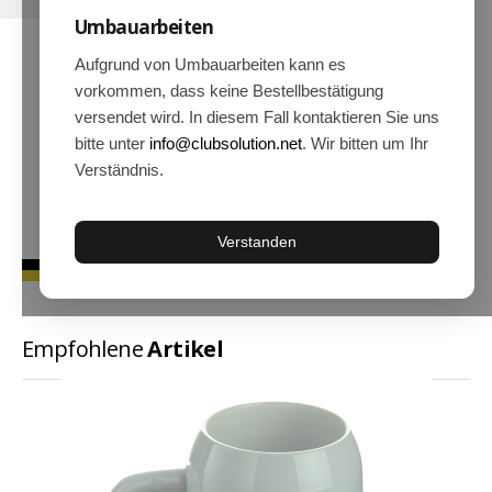
Umbauarbeiten
Hoodies
Gläser & Tassen & Krüge
Aufgrund von Umbauarbeiten kann es
vorkommen, dass keine Bestellbestätigung
Kochen & Grillen
versendet wird. In diesem Fall kontaktieren Sie uns
Aufkleber & Handys & Mousepads
bitte unter
info@clubsolution.net
. Wir bitten um Ihr
Verständnis.
Taschen
Polo`s & Hemden
Verstanden
Wimpel & Fanschal & Schirme
Kappen & Mützen
Alles fürs Bad
Empfohlene
Artikel
Leinwände und Kissen
Alles für die Kids
Jacken
Long Sleeve & Tank Top