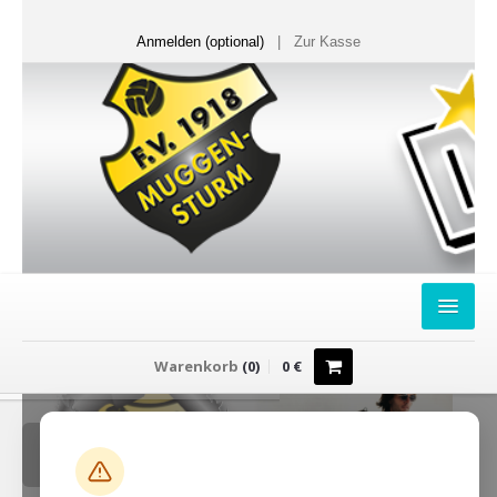
Anmelden (optional)
|
Zur Kasse
HOME
Warenkorb
(
0
)
0
€
FANSHOP
Sweater
T-Shirts